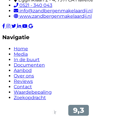
0521 - 340 043
info@zandbergenmakelaardij.nl
www.zandbergenmakelaardij.nl
Navigatie
Home
Media
In de buurt
Documenten
Aanbod
Over ons
Reviews
Contact
Waardebepaling
Zoekopdracht